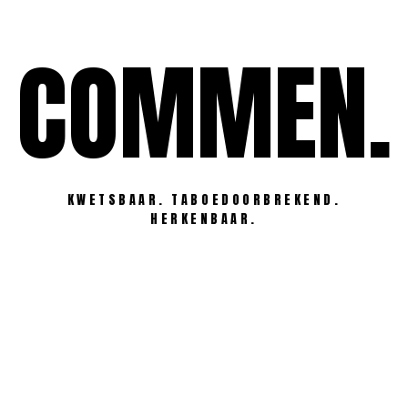
Ga
naar
COMMEN.
de
inhoud
KWETSBAAR. TABOEDOORBREKEND.
HERKENBAAR.