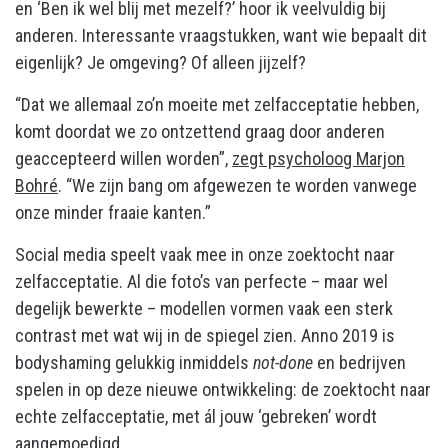
en ‘Ben ik wel blij met mezelf?’ hoor ik veelvuldig bij
anderen. Interessante vraagstukken, want wie bepaalt dit
eigenlijk? Je omgeving? Of alleen jijzelf?
“Dat we allemaal zo’n moeite met zelfacceptatie hebben,
komt doordat we zo ontzettend graag door anderen
geaccepteerd willen worden”,
zegt psycholoog Marjon
Bohré
. “We zijn bang om afgewezen te worden vanwege
onze minder fraaie kanten.”
Social media speelt vaak mee in onze zoektocht naar
zelfacceptatie. Al die foto’s van perfecte – maar wel
degelijk bewerkte – modellen vormen vaak een sterk
contrast met wat wij in de spiegel zien. Anno 2019 is
bodyshaming gelukkig inmiddels
not-done
en bedrijven
spelen in op deze nieuwe ontwikkeling: de zoektocht naar
echte zelfacceptatie, met ál jouw ‘gebreken’ wordt
aangemoedigd.